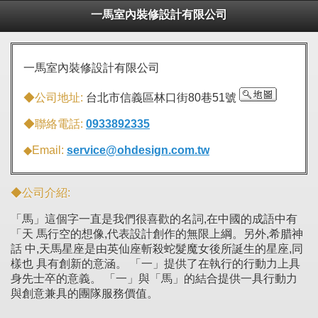
一馬室內裝修設計有限公司
一馬室內裝修設計有限公司
◆公司地址:
台北市信義區林口街80巷51號
◆聯絡電話:
0933892335
◆Email:
service@ohdesign.com.tw
◆公司介紹:
「馬」這個字一直是我們很喜歡的名詞,在中國的成語中有
「天 馬行空的想像,代表設計創作的無限上綱。另外,希腊神
話 中,天馬星座是由英仙座斬殺蛇髮魔女後所誕生的星座,同
樣也 具有創新的意涵。 「一」提供了在執行的行動力上具
身先士卒的意義。 「一」與「馬」的結合提供一具行動力
與創意兼具的團隊服務價
值。